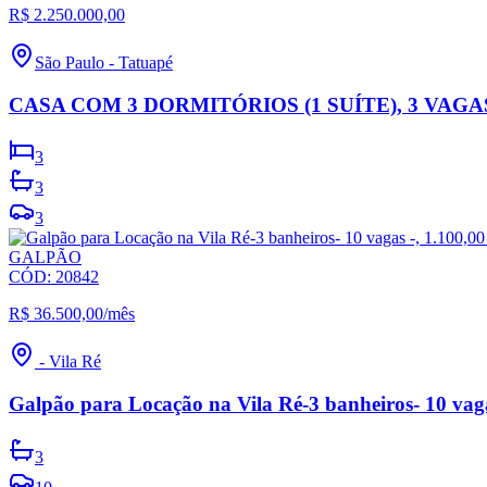
R$ 2.250.000,00
São Paulo
-
Tatuapé
CASA COM 3 DORMITÓRIOS (1 SUÍTE), 3 VAG
3
3
3
GALPÃO
CÓD:
20842
R$ 36.500,00
/mês
-
Vila Ré
Galpão para Locação na Vila Ré-3 banheiros- 10 vaga
3