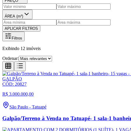
PREÇO
ÁREA (m²)
APLICAR FILTROS
Filtros
Exibindo
12
imóveis
Ordenar:
GALPÃO
CÓD:
20827
R$ 3.000.000,00
São Paulo
-
Tatuapé
Galpão/Terreno à Venda no Tatuapé- 1 sala-1 banheir