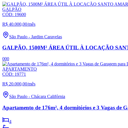
GALPÃO
CÓD:
19600
R$ 40.000,00
/mês
São Paulo
-
Jardim Caravelas
GALPÃO, 1500M² ÁREA ÚTIL À LOCAÇÃO SA
0
0
0
APARTAMENTO
CÓD:
19771
R$ 20.000,00
/mês
São Paulo
-
Chácara Califórnia
Apartamento de 176m², 4 dormitórios e 3 Vagas de 
4