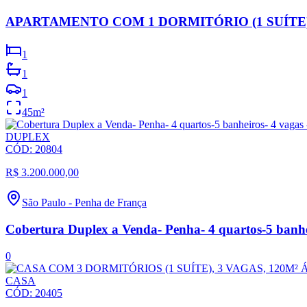
APARTAMENTO COM 1 DORMITÓRIO (1 SUÍTE)
1
1
1
45
m²
DUPLEX
CÓD:
20804
R$ 3.200.000,00
São Paulo
-
Penha de França
Cobertura Duplex a Venda- Penha- 4 quartos-5 banhei
0
CASA
CÓD:
20405