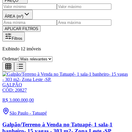
PREÇO
ÁREA (m²)
APLICAR FILTROS
Filtros
Exibindo
12
imóveis
Ordenar:
GALPÃO
CÓD:
20827
R$ 3.000.000,00
São Paulo
-
Tatuapé
Galpão/Terreno à Venda no Tatuapé- 1 sala-1
banheiro- 15 vagas - 303 m2- Zona Leste -SP.