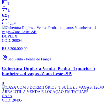
1
1
1
45
m²
DUPLEX
CÓD:
20804
R$ 3.200.000,00
São Paulo
-
Penha de França
Cobertura Duplex a Venda- Penha- 4 quartos-5
banheiros- 4 vagas -Zona Leste -SP.
0
CASA
CÓD:
20405