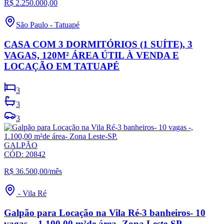
R$ 2.250.000,00
São Paulo
-
Tatuapé
CASA COM 3 DORMITÓRIOS (1 SUÍTE), 3
VAGAS, 120M² ÁREA ÚTIL À VENDA E
LOCAÇÃO EM TATUAPÉ
3
3
3
GALPÃO
CÓD:
20842
R$ 36.500,00
/mês
-
Vila Ré
Galpão para Locação na Vila Ré-3 banheiros- 10
vagas -, 1.100,00 m²de área- Zona Leste-SP.