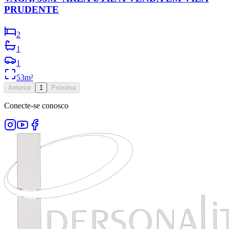
PRUDENTE
2
1
1
53
m²
Anterior
1
Próxima
Conecte-se conosco