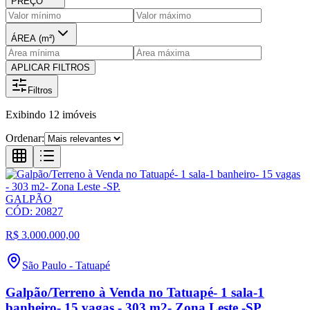
PREÇO
ÁREA (m²)
APLICAR FILTROS
Filtros
Exibindo
12
imóveis
Ordenar:
GALPÃO
CÓD:
20827
R$ 3.000.000,00
São Paulo
-
Tatuapé
Galpão/Terreno à Venda no Tatuapé- 1 sala-1
banheiro- 15 vagas - 303 m2- Zona Leste -SP.