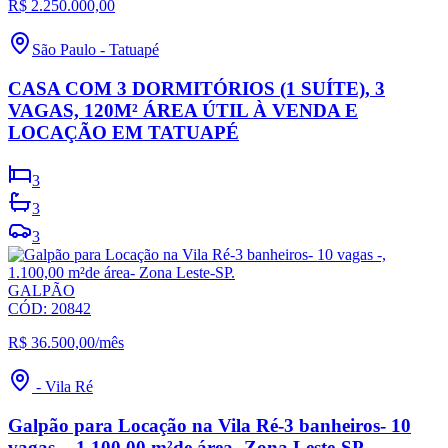
R$ 2.250.000,00
São Paulo
-
Tatuapé
CASA COM 3 DORMITÓRIOS (1 SUÍTE), 3
VAGAS, 120M² ÁREA ÚTIL À VENDA E
LOCAÇÃO EM TATUAPÉ
3
3
3
GALPÃO
CÓD:
20842
R$ 36.500,00
/mês
-
Vila Ré
Galpão para Locação na Vila Ré-3 banheiros- 10
vagas -, 1.100,00 m²de área- Zona Leste-SP.