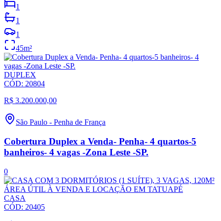
1
1
1
45
m²
DUPLEX
CÓD:
20804
R$ 3.200.000,00
São Paulo
-
Penha de França
Cobertura Duplex a Venda- Penha- 4 quartos-5
banheiros- 4 vagas -Zona Leste -SP.
0
CASA
CÓD:
20405