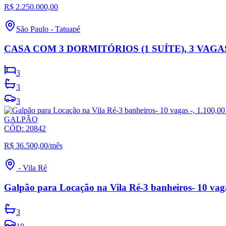
R$ 2.250.000,00
São Paulo
-
Tatuapé
CASA COM 3 DORMITÓRIOS (1 SUÍTE), 3 VAG
3
3
3
GALPÃO
CÓD:
20842
R$ 36.500,00
/mês
-
Vila Ré
Galpão para Locação na Vila Ré-3 banheiros- 10 vaga
3