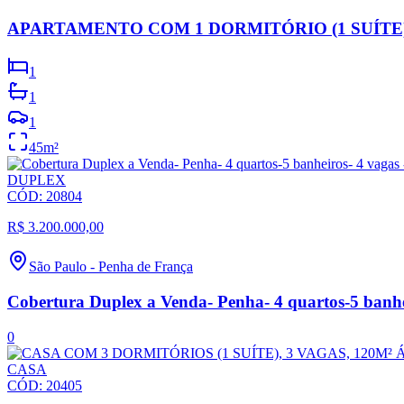
APARTAMENTO COM 1 DORMITÓRIO (1 SUÍTE)
1
1
1
45
m²
DUPLEX
CÓD:
20804
R$ 3.200.000,00
São Paulo
-
Penha de França
Cobertura Duplex a Venda- Penha- 4 quartos-5 banhei
0
CASA
CÓD:
20405