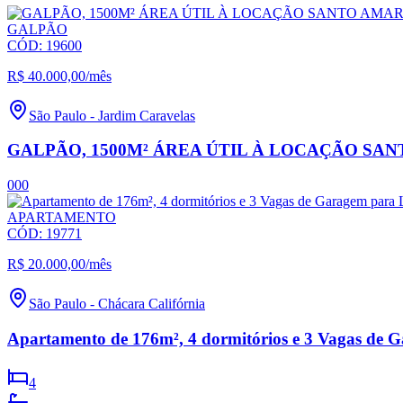
GALPÃO
CÓD:
19600
R$ 40.000,00
/mês
São Paulo
-
Jardim Caravelas
GALPÃO, 1500M² ÁREA ÚTIL À LOCAÇÃO SA
0
0
0
APARTAMENTO
CÓD:
19771
R$ 20.000,00
/mês
São Paulo
-
Chácara Califórnia
Apartamento de 176m², 4 dormitórios e 3 Vagas de 
4