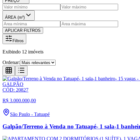
PREÇO
ÁREA (m²)
APLICAR FILTROS
Filtros
Exibindo
12
imóveis
Ordenar:
GALPÃO
CÓD:
20827
R$ 3.000.000,00
São Paulo
-
Tatuapé
Galpão/Terreno à Venda no Tatuapé- 1 sala-1 banheir