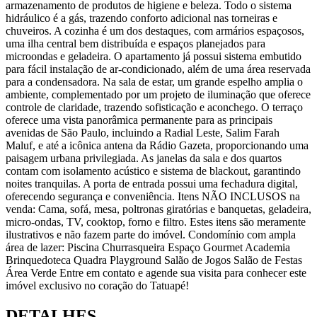
armazenamento de produtos de higiene e beleza. Todo o sistema
hidráulico é a gás, trazendo conforto adicional nas torneiras e
chuveiros. A cozinha é um dos destaques, com armários espaçosos,
uma ilha central bem distribuída e espaços planejados para
microondas e geladeira. O apartamento já possui sistema embutido
para fácil instalação de ar-condicionado, além de uma área reservada
para a condensadora. Na sala de estar, um grande espelho amplia o
ambiente, complementado por um projeto de iluminação que oferece
controle de claridade, trazendo sofisticação e aconchego. O terraço
oferece uma vista panorâmica permanente para as principais
avenidas de São Paulo, incluindo a Radial Leste, Salim Farah
Maluf, e até a icônica antena da Rádio Gazeta, proporcionando uma
paisagem urbana privilegiada. As janelas da sala e dos quartos
contam com isolamento acústico e sistema de blackout, garantindo
noites tranquilas. A porta de entrada possui uma fechadura digital,
oferecendo segurança e conveniência. Itens NÃO INCLUSOS na
venda: Cama, sofá, mesa, poltronas giratórias e banquetas, geladeira,
micro-ondas, TV, cooktop, forno e filtro. Estes itens são meramente
ilustrativos e não fazem parte do imóvel. Condomínio com ampla
área de lazer: Piscina Churrasqueira Espaço Gourmet Academia
Brinquedoteca Quadra Playground Salão de Jogos Salão de Festas
Área Verde Entre em contato e agende sua visita para conhecer este
imóvel exclusivo no coração do Tatuapé!
DETALHES