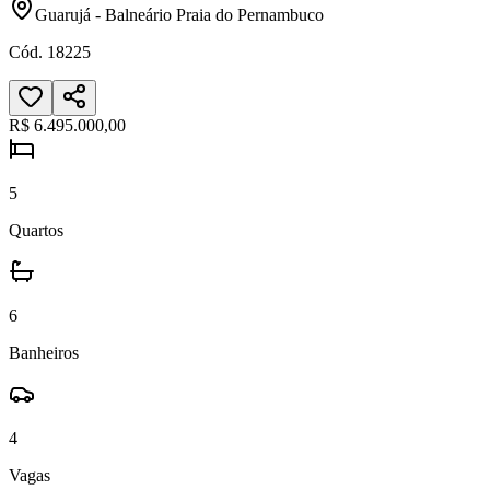
Guarujá
-
Balneário Praia do Pernambuco
Cód.
18225
R$ 6.495.000,00
5
Quartos
6
Banheiros
4
Vagas