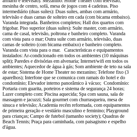
armário e televisão). Mezanino: Home Theater com televisão,
mesinha de centro, sofá, mesa de jogos com 4 cadeiras. Piso
intermediário (duas suítes): Duas suítes, ambas com armário,
televisão e duas camas de solteiro em cada (com bicama embaixo).
Varanda integrada. Banheiros completos; Hall dos quartos com
frigobar. Piso superior (duas suítes): Suíte master, com armário,
cama de casal, televisão, poltrona e banheiro completo. Varanda
com vista para o mar; Outra suíte com armário, televisão, duas
camas de solteiro (com bicama embaixo) e banheiro completo.
Varanda com vista para o mar. Características e equipamentos
instalados: Ar-condicionado em todos os ambientes (10 máquinas
split); Paredes e divisórias em alvenaria; Internet/wifi em todos os
ambientes; Aquecedor de água à gás; Som ambiente de teto na sala
de estar; Sistema de Home Theater no mezanino; Telefone fixo (3
aparelhos); Interfone que se comunica com ramais do hotel e do
condomínio; Elevador interno panorâmico à vácuo; Condomínio:
Portaria com guarita, porteiros e sistema de segurança 24 horas;
Lazer completo com: Piscina aquecida; Spa com sauna, sala de
massagem e jacuzzi; Sala gourmet com churrasqueira, mesa de
sinuca e televisão; Academia recém reformada, com equipamentos
de primeira geração e vestiário masculino e feminino; Playground
para crianças; Campo de futebol (tamanho society); Quadras de
Beach Tennis; Praça para caminhada, com paisagismo e espelho
d'água.