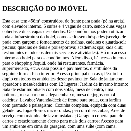
DESCRIÇÃO DO IMÓVEL
Esta casa tem 458m² construídos, de frente para praia (pé na areia),
com elevador interno, 5 suítes e 4 vagas de carro, sendo duas vagas
cobertas e duas vagas descobertas. Os condôminos podem utilizar
toda a infraestrutura do hotel, como se fossem hóspedes (serviço de
praia com garçom e fornecimento de toalhas, cadeiras e guarda-sol;
piscina; quadras de tênis e poliesportiva; academia; spa; kids club;
restaurantes e todos os demais serviços e atividades). Há um acesso
interno ao hotel para os condôminos. Além disso, há acesso interno
para o shopping Jequiti, onde há restaurantes, farmácia,
supermercado, etc.A casa possui 4 pavimentos, distribuídos da
seguinte forma: Piso inferior: Acesso principal da casa; Pé-direito
duplo em todos os ambientes desse pavimento; Sala de jantar com
aparador e mesa/cadeiras com 12 lugares; Jardim de inverno interno;
Sala de estar mobiliada com dois sofás, mesa de centro, uma
poltrona, mesa bar com adega embaixo, mesa de jogos com 4
cadeiras; Lavabo; Varanda/deck de frente para praia, com jardim
com gramado e paisagismo; Cozinha completa, equipada com duas
geladeiras, fogão/forno, micro-ondas, pia com duas cubas; Área de
serviço com máquina de lavar instalada; Garagem coberta para dois
carros e estacionamento aberto para mais dois carros; Acesso para
um ambiente em cima da garagem, com uma suíte (com cama,