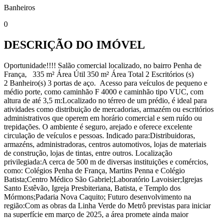
Banheiros
0
DESCRIÇÃO DO IMÓVEL
Oportunidade!!!! Salão comercial localizado, no bairro Penha de
França, 335 m² Área Útil 350 m² Área Total 2 Escritórios (s)
2 Banheiro(s) 3 portas de aço. Acesso para veículos de pequeno e
médio porte, como caminhão F 4000 e caminhão tipo VUC, com
altura de até 3,5 m:Localizado no térreo de um prédio, é ideal para
atividades como distribuição de mercadorias, armazém ou escritórios
administrativos que operem em horário comercial e sem ruído ou
trepidações. O ambiente é seguro, arejado e oferece excelente
circulação de veículos e pessoas. Indicado para:Distribuidoras,
armazéns, administradoras, centros automotivos, lojas de materiais
de construção, lojas de tintas, entre outros. Localização
privilegiada:A cerca de 500 m de diversas instituições e comércios,
como: Colégios Penha de França, Martins Penna e Colégio
Batista;Centro Médico São Gabriel;Laboratório Lavoisier;Igrejas
Santo Estêvão, Igreja Presbiteriana, Batista, e Templo dos
Mórmons;Padaria Nova Caquito; Futuro desenvolvimento na
região:Com as obras da Linha Verde do Metrô previstas para iniciar
na superfície em março de 2025, a área promete ainda maior