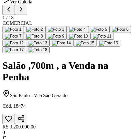
Ver Galeria
1
/
18
COMERCIAL
Salão ,700m , a Venda na
Penha
São Paulo
-
Vila São Geraldo
Cód.
18474
R$ 3.200.000,00
0