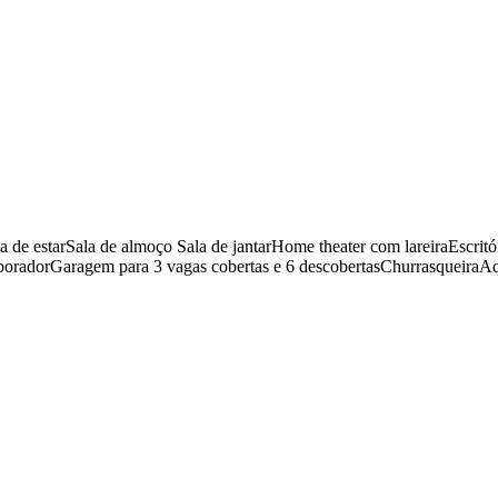
la de estarSala de almoço Sala de jantarHome theater com lareiraEscr
laboradorGaragem para 3 vagas cobertas e 6 descobertasChurrasqueira