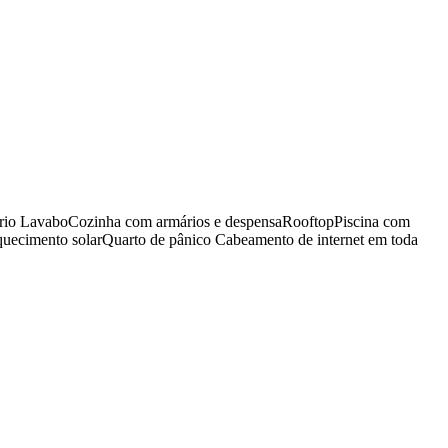
itório LavaboCozinha com armários e despensaRooftopPiscina com
Aquecimento solarQuarto de pânico Cabeamento de internet em toda