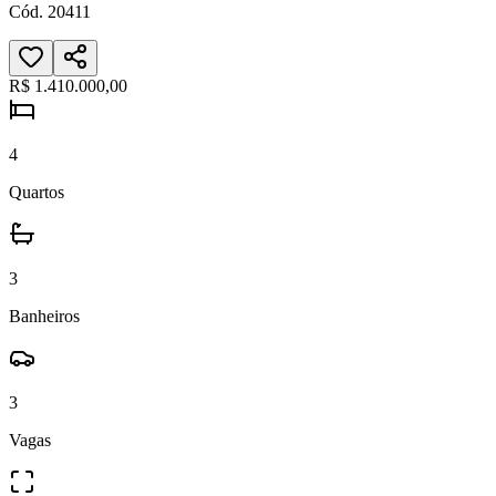
Cód.
20411
R$ 1.410.000,00
4
Quartos
3
Banheiros
3
Vagas