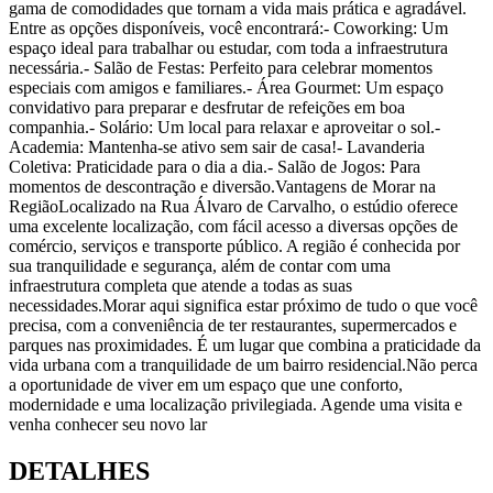
gama de comodidades que tornam a vida mais prática e agradável.
Entre as opções disponíveis, você encontrará:- Coworking: Um
espaço ideal para trabalhar ou estudar, com toda a infraestrutura
necessária.- Salão de Festas: Perfeito para celebrar momentos
especiais com amigos e familiares.- Área Gourmet: Um espaço
convidativo para preparar e desfrutar de refeições em boa
companhia.- Solário: Um local para relaxar e aproveitar o sol.-
Academia: Mantenha-se ativo sem sair de casa!- Lavanderia
Coletiva: Praticidade para o dia a dia.- Salão de Jogos: Para
momentos de descontração e diversão.Vantagens de Morar na
RegiãoLocalizado na Rua Álvaro de Carvalho, o estúdio oferece
uma excelente localização, com fácil acesso a diversas opções de
comércio, serviços e transporte público. A região é conhecida por
sua tranquilidade e segurança, além de contar com uma
infraestrutura completa que atende a todas as suas
necessidades.Morar aqui significa estar próximo de tudo o que você
precisa, com a conveniência de ter restaurantes, supermercados e
parques nas proximidades. É um lugar que combina a praticidade da
vida urbana com a tranquilidade de um bairro residencial.Não perca
a oportunidade de viver em um espaço que une conforto,
modernidade e uma localização privilegiada. Agende uma visita e
venha conhecer seu novo lar
DETALHES