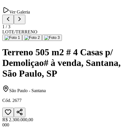
Ver Galeria
1
/
3
LOTE/TERRENO
Terreno 505 m2 # 4 Casas p/
Demoliçao# à venda, Santana,
São Paulo, SP
São Paulo
-
Santana
Cód.
2677
R$ 2.300.000,00
0
0
0