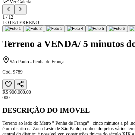
Ver Galeria
1
/
12
LOTE/TERRENO
Terreno a VENDA/ 5 minutos d
São Paulo
-
Penha de França
Cód.
9789
R$ 900.000,00
0
0
0
DESCRIÇÃO DO IMÓVEL
Terreno ao lado do Metro " Penha de França" , cinco minutos a pé ,n
é um distrito na Zona Leste de São Paulo, conhecido pelos vários temp
central do distrito: é possível ver construções típicas do século XIX 