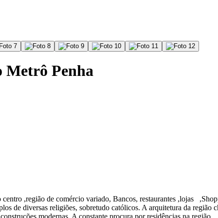
o Metrô Penha
o centro ,região de comércio variado, Bancos, restaurantes ,lojas ,Sh
los de diversas religiões, sobretudo católicos. A arquitetura da regiã
a construções modernas. A constante procura por residências na região.