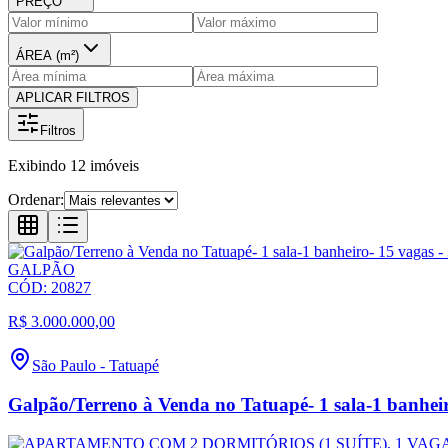
PREÇO
ÁREA (m²)
APLICAR FILTROS
Filtros
Exibindo
12
imóveis
Ordenar:
GALPÃO
CÓD:
20827
R$ 3.000.000,00
São Paulo
-
Tatuapé
Galpão/Terreno à Venda no Tatuapé- 1 sala-1 banheir