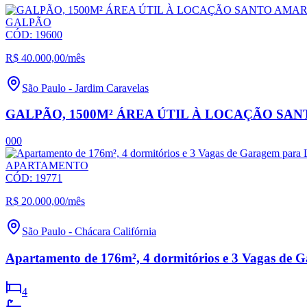
GALPÃO
CÓD:
19600
R$ 40.000,00
/mês
São Paulo
-
Jardim Caravelas
GALPÃO, 1500M² ÁREA ÚTIL À LOCAÇÃO SA
0
0
0
APARTAMENTO
CÓD:
19771
R$ 20.000,00
/mês
São Paulo
-
Chácara Califórnia
Apartamento de 176m², 4 dormitórios e 3 Vagas de 
4