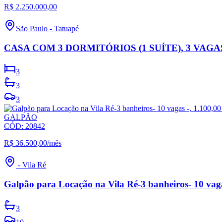
R$ 2.250.000,00
São Paulo
-
Tatuapé
CASA COM 3 DORMITÓRIOS (1 SUÍTE), 3 VAG
3
3
3
GALPÃO
CÓD:
20842
R$ 36.500,00
/mês
-
Vila Ré
Galpão para Locação na Vila Ré-3 banheiros- 10 vaga
3