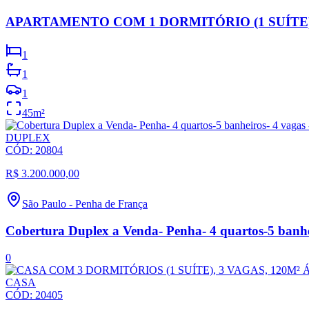
APARTAMENTO COM 1 DORMITÓRIO (1 SUÍTE)
1
1
1
45
m²
DUPLEX
CÓD:
20804
R$ 3.200.000,00
São Paulo
-
Penha de França
Cobertura Duplex a Venda- Penha- 4 quartos-5 banhei
0
CASA
CÓD:
20405