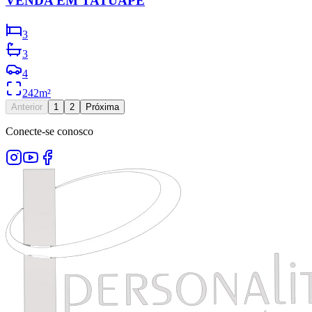
VENDA EM TATUAPÉ
3
3
4
242
m²
Anterior
1
2
Próxima
Conecte-se conosco