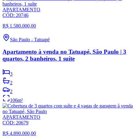
APARTAMENTO
CÓD:
20746
R$ 1.580.000,00
São Paulo
-
Tatuapé
Apartamento à venda no Tatuapé, São Paulo | 3
quartos, 2 banheiros, 1 suíte
3
2
2
106
m²
APARTAMENTO
CÓD:
20679
R$ 4.890.000,00