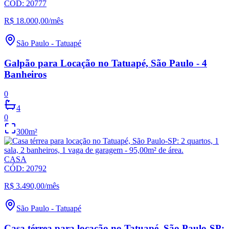
CÓD:
20777
R$ 18.000,00
/mês
São Paulo
-
Tatuapé
Galpão para Locação no Tatuapé, São Paulo - 4
Banheiros
0
4
0
300
m²
CASA
CÓD:
20792
R$ 3.490,00
/mês
São Paulo
-
Tatuapé
Casa térrea para locação no Tatuapé, São Paulo-SP: