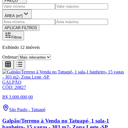
PREÇO
ÁREA (m²)
APLICAR FILTROS
Filtros
Exibindo
12
imóveis
Ordenar:
GALPÃO
CÓD:
20827
R$ 3.000.000,00
São Paulo
-
Tatuapé
Galpão/Terreno à Venda no Tatuapé- 1 sala-1
banheiro- 15 vagas - 303 m2- Zona Leste -SP.