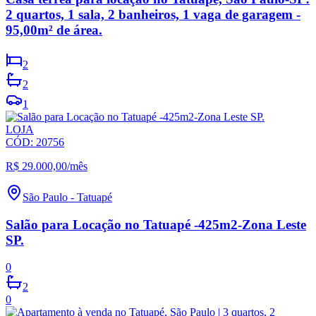
2 quartos, 1 sala, 2 banheiros, 1 vaga de garagem -
95,00m² de área.
2
2
1
LOJA
CÓD:
20756
R$ 29.000,00
/mês
São Paulo
-
Tatuapé
Salão para Locação no Tatuapé -425m2-Zona Leste
SP.
0
2
0