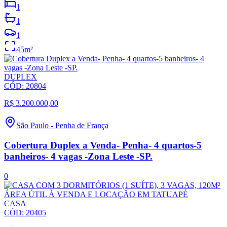
1
1
1
45
m²
DUPLEX
CÓD:
20804
R$ 3.200.000,00
São Paulo
-
Penha de França
Cobertura Duplex a Venda- Penha- 4 quartos-5
banheiros- 4 vagas -Zona Leste -SP.
0
CASA
CÓD:
20405