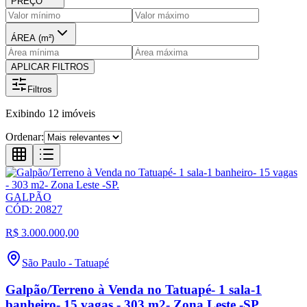
PREÇO
ÁREA (m²)
APLICAR FILTROS
Filtros
Exibindo
12
imóveis
Ordenar:
GALPÃO
CÓD:
20827
R$ 3.000.000,00
São Paulo
-
Tatuapé
Galpão/Terreno à Venda no Tatuapé- 1 sala-1
banheiro- 15 vagas - 303 m2- Zona Leste -SP.