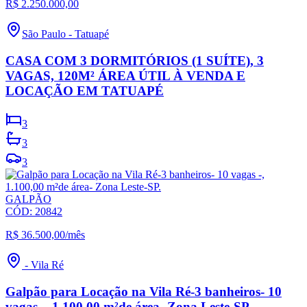
R$ 2.250.000,00
São Paulo
-
Tatuapé
CASA COM 3 DORMITÓRIOS (1 SUÍTE), 3
VAGAS, 120M² ÁREA ÚTIL À VENDA E
LOCAÇÃO EM TATUAPÉ
3
3
3
GALPÃO
CÓD:
20842
R$ 36.500,00
/mês
-
Vila Ré
Galpão para Locação na Vila Ré-3 banheiros- 10
vagas -, 1.100,00 m²de área- Zona Leste-SP.