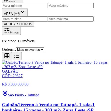
PREÇO
ÁREA (m²)
APLICAR FILTROS
Filtros
Exibindo
12
imóveis
Ordenar:
GALPÃO
CÓD:
20827
R$ 3.000.000,00
São Paulo
-
Tatuapé
Galpão/Terreno à Venda no Tatuapé- 1 sala-1
banheiro- 15 vagas - 303 m2- Zona Leste -SP.