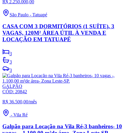
R$ 2.250.000,00
São Paulo
-
Tatuapé
CASA COM 3 DORMITÓRIOS (1 SUÍTE), 3
VAGAS, 120M² ÁREA ÚTIL À VENDA E
LOCAÇÃO EM TATUAPÉ
3
3
3
GALPÃO
CÓD:
20842
R$ 36.500,00
/mês
-
Vila Ré
Galpão para Locação na Vila Ré-3 banheiros- 10
vagas -, 1.100,00 m²de área- Zona Leste-SP.