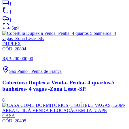
1
1
1
45
m²
DUPLEX
CÓD:
20804
R$ 3.200.000,00
São Paulo
-
Penha de França
Cobertura Duplex a Venda- Penha- 4 quartos-5
banheiros- 4 vagas -Zona Leste -SP.
0
CASA
CÓD:
20405